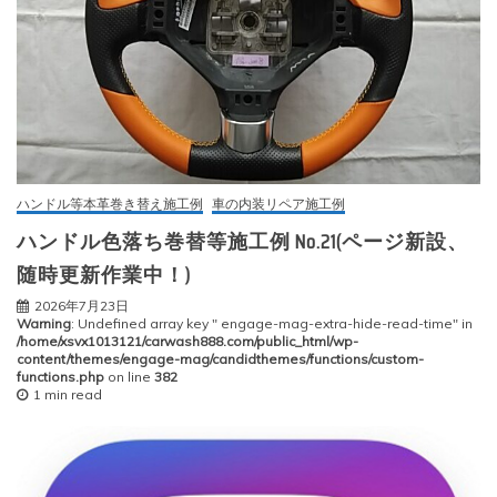
ハンドル等本革巻き替え施工例
車の内装リペア施工例
ハンドル色落ち巻替等施工例 No.21(ページ新設、
随時更新作業中！)
2026年7月23日
Warning
: Undefined array key " engage-mag-extra-hide-read-time" in
/home/xsvx1013121/carwash888.com/public_html/wp-
content/themes/engage-mag/candidthemes/functions/custom-
functions.php
on line
382
1 min read