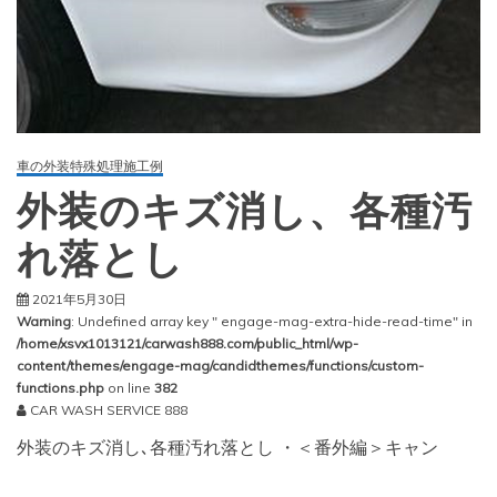
車の外装特殊処理施工例
外装のキズ消し、各種汚
れ落とし
2021年5月30日
Warning
: Undefined array key " engage-mag-extra-hide-read-time" in
/home/xsvx1013121/carwash888.com/public_html/wp-
content/themes/engage-mag/candidthemes/functions/custom-
functions.php
on line
382
CAR WASH SERVICE 888
外装のキズ消し､各種汚れ落とし ・＜番外編＞キャン