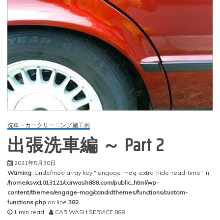
洗車・カークリーニング施工例
出張洗車編 ～ Part 2
2021年5月30日
Warning
: Undefined array key " engage-mag-extra-hide-read-time" in
/home/xsvx1013121/carwash888.com/public_html/wp-
content/themes/engage-mag/candidthemes/functions/custom-
functions.php
on line
382
1 min read
CAR WASH SERVICE 888