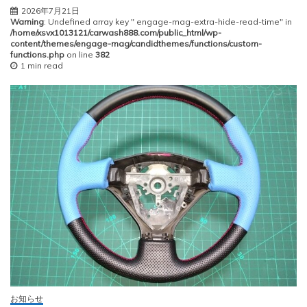
2026年7月21日
Warning
: Undefined array key " engage-mag-extra-hide-read-time" in
/home/xsvx1013121/carwash888.com/public_html/wp-
content/themes/engage-mag/candidthemes/functions/custom-
functions.php
on line
382
1 min read
お知らせ