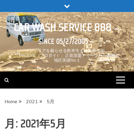
Skip
to
content
CAR WASH SERVICE 888
インテリアを蘇らせる欧米生まれの蘇生術。
「PRODYE（プロダイ）」正規加盟ディーラー 北海道
地区実績No１
Home
2021
5月
月:
2021年5月