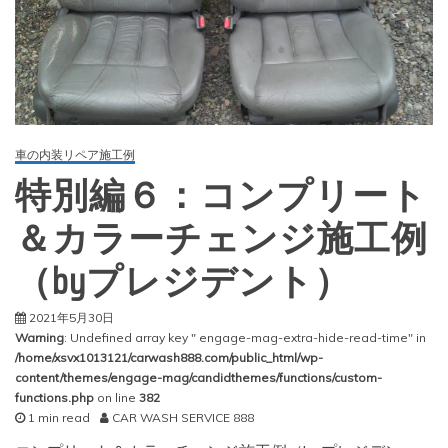
車の内装リペア施工例
特別編６：コンプリート
＆カラーチェンジ施工例
（byプレジデント）
2021年5月30日
Warning
: Undefined array key " engage-mag-extra-hide-read-time" in
/home/xsvx1013121/carwash888.com/public_html/wp-
content/themes/engage-mag/candidthemes/functions/custom-
functions.php
on line
382
1 min read
CAR WASH SERVICE 888