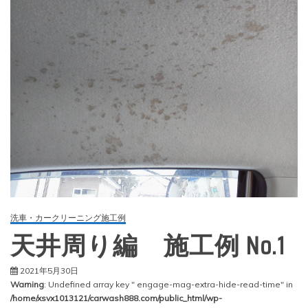
洗車・カークリーニング施工例
天井周り編 施工例 No.1
2021年5月30日
Warning
: Undefined array key " engage-mag-extra-hide-read-time" in
/home/xsvx1013121/carwash888.com/public_html/wp-