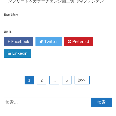
コンプリート＆カラーチェンジ施工例（byプレジデン
Read More
SHARE
Facebook
Twitter
Pinterest
Linkedin
投
1
2
…
6
次へ
稿
検
の
索: