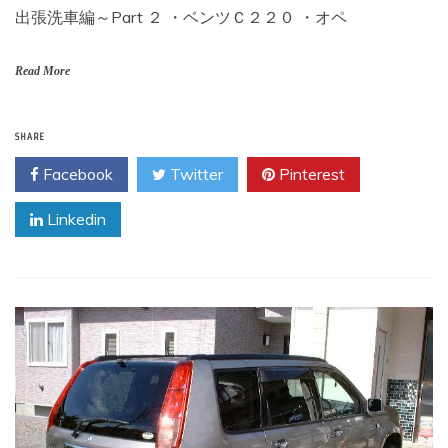
出張洗車編～Part ２ ・ベンツＣ２２０ ・オペ
Read More
SHARE
Facebook
Twitter
Pinterest
Linkedin