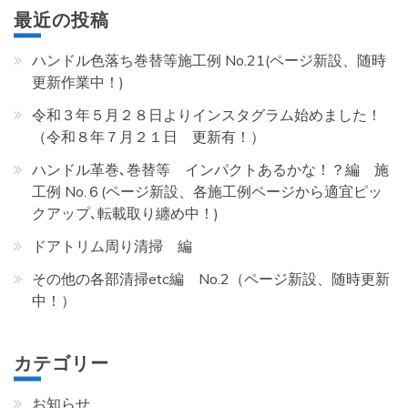
最近の投稿
ペ
ハンドル色落ち巻替等施工例 No.21(ページ新設、随時
ー
更新作業中！)
ジ
令和３年５月２８日よりインスタグラム始めました！
（令和８年７月２１日 更新有！）
送
ハンドル革巻､巻替等 インパクトあるかな！？編 施
工例 No.６(ページ新設、各施工例ページから適宜ピッ
り
クアップ､転載取り纏め中！)
ドアトリム周り清掃 編
その他の各部清掃etc編 No.2（ページ新設、随時更新
中！）
カテゴリー
お知らせ