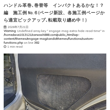
ハンドル革巻､巻替等 インパクトあるかな！？
編 施工例 No.６(ページ新設、各施工例ページか
ら適宜ピックアップ､転載取り纏め中！)
2026年7月21日
Warning
: Undefined array key " engage-mag-extra-hide-read-time" in
/home/xsvx1013121/carwash888.com/public_html/wp-
content/themes/engage-mag/candidthemes/functions/custom-
functions.php
on line
382
1 min read