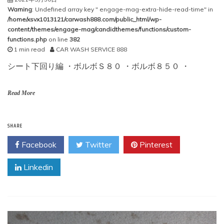
Warning
: Undefined array key " engage-mag-extra-hide-read-time" in
/home/xsvx1013121/carwash888.com/public_html/wp-
content/themes/engage-mag/candidthemes/functions/custom-
functions.php
on line
382
1 min read
CAR WASH SERVICE 888
シート下回り編 ・ボルボＳ８０ ・ボルボ８５０ ・
Read More
SHARE
Facebook
Twitter
Pinterest
Linkedin