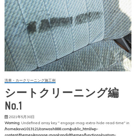
洗車・カークリーニング施工例
シートクリーニング編
No.1
2021年5月30日
Warning
: Undefined array key " engage-mag-extra-hide-read-time" in
/home/xsvx1013121/carwash888.com/public_html/wp-
content/themes/engage-mag/candidthemes/functions/custom-