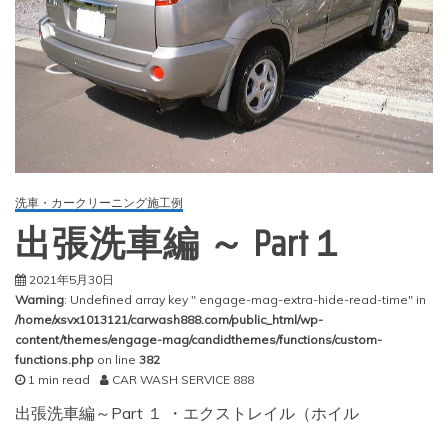
洗車・カークリーニング施工例
出張洗車編 ～ Part１
2021年5月30日
Warning
: Undefined array key " engage-mag-extra-hide-read-time" in
/home/xsvx1013121/carwash888.com/public_html/wp-
content/themes/engage-mag/candidthemes/functions/custom-
functions.php
on line
382
1 min read
CAR WASH SERVICE 888
出張洗車編～Part １ ・エクストレイル（ホイル