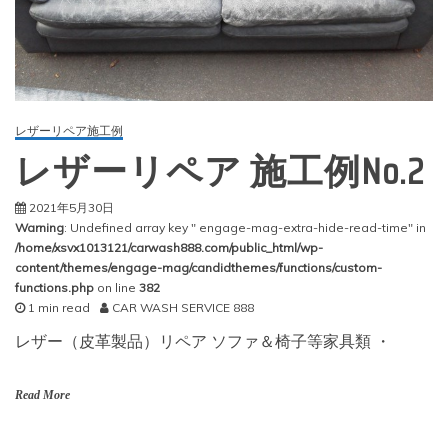
レザーリペア施工例
レザーリペア 施工例No.2
2021年5月30日
Warning
: Undefined array key " engage-mag-extra-hide-read-time" in
/home/xsvx1013121/carwash888.com/public_html/wp-
content/themes/engage-mag/candidthemes/functions/custom-
functions.php
on line
382
1 min read
CAR WASH SERVICE 888
レザー（皮革製品）リペア ソファ＆椅子等家具類 ・
Read More