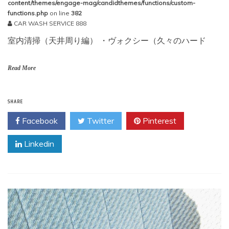
content/themes/engage-mag/candidthemes/functions/custom-
functions.php
on line
382
CAR WASH SERVICE 888
室内清掃（天井周り編） ・ヴォクシー（久々のハード
Read More
SHARE
Facebook
Twitter
Pinterest
Linkedin