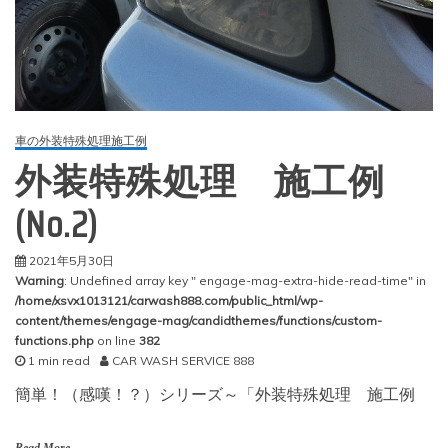
車の外装特殊処理施工例
外装特殊処理 施工例
(No.2)
2021年5月30日
Warning
: Undefined array key " engage-mag-extra-hide-read-time" in
/home/xsvx1013121/carwash888.com/public_html/wp-
content/themes/engage-mag/candidthemes/functions/custom-
functions.php
on line
382
1 min read
CAR WASH SERVICE 888
簡単！（感嘆！？）シリーズ～「外装特殊処理 施工例
Read More