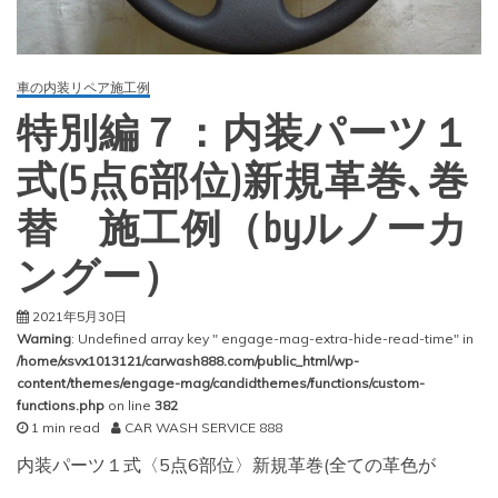
車の内装リペア施工例
特別編７：内装パーツ１
式(5点6部位)新規革巻､巻
替 施工例（byルノーカ
ングー）
2021年5月30日
Warning
: Undefined array key " engage-mag-extra-hide-read-time" in
/home/xsvx1013121/carwash888.com/public_html/wp-
content/themes/engage-mag/candidthemes/functions/custom-
functions.php
on line
382
1 min read
CAR WASH SERVICE 888
内装パーツ１式〈5点6部位〉新規革巻(全ての革色が