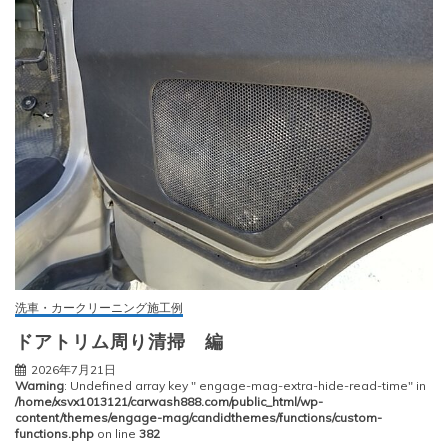
洗車・カークリーニング施工例
ドアトリム周り清掃 編
2026年7月21日
Warning
: Undefined array key " engage-mag-extra-hide-read-time" in
/home/xsvx1013121/carwash888.com/public_html/wp-
content/themes/engage-mag/candidthemes/functions/custom-
functions.php
on line
382