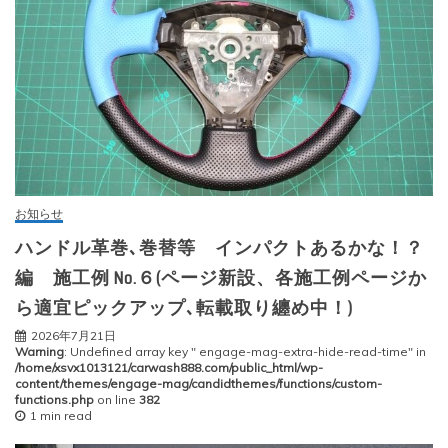
お知らせ
ハンドル革巻､巻替等 インパクトあるかな！？
編 施工例 No.６(ページ新設、各施工例ページか
ら適宜ピックアップ､転載取り纏め中！)
2026年7月21日
Warning
: Undefined array key " engage-mag-extra-hide-read-time" in
/home/xsvx1013121/carwash888.com/public_html/wp-
content/themes/engage-mag/candidthemes/functions/custom-
functions.php
on line
382
1 min read