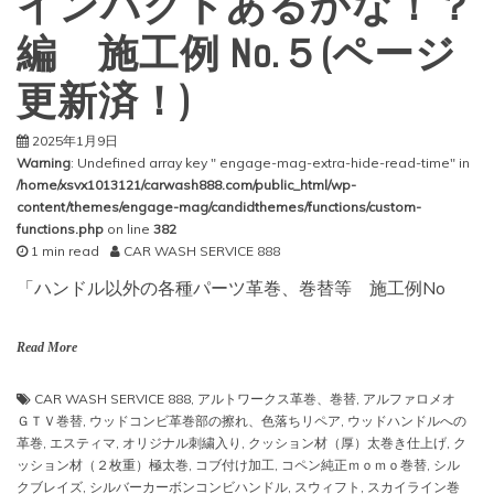
インパクトあるかな！？
編 施工例 No.５(ページ
更新済！)
2025年1月9日
Warning
: Undefined array key " engage-mag-extra-hide-read-time" in
/home/xsvx1013121/carwash888.com/public_html/wp-
content/themes/engage-mag/candidthemes/functions/custom-
functions.php
on line
382
1 min read
CAR WASH SERVICE 888
「ハンドル以外の各種パーツ革巻、巻替等 施工例No
Read More
CAR WASH SERVICE 888
,
アルトワークス革巻、巻替
,
アルファロメオ
ＧＴＶ巻替
,
ウッドコンビ革巻部の擦れ、色落ちリペア
,
ウッドハンドルへの
革巻
,
エスティマ
,
オリジナル刺繍入り
,
クッション材（厚）太巻き仕上げ
,
ク
ッション材（２枚重）極太巻
,
コブ付け加工
,
コペン純正ｍｏｍｏ巻替
,
シル
クブレイズ
,
シルバーカーボンコンビハンドル
,
スウィフト
,
スカイライン巻