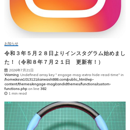
お知らせ
令和３年５月２８日よりインスタグラム始めまし
た！（令和８年７月２１日 更新有！）
2026年7月21日
Warning
: Undefined array key " engage-mag-extra-hide-read-time" in
/home/xsvx1013121/carwash888.com/public_html/wp-
content/themes/engage-mag/candidthemes/functions/custom-
functions.php
on line
382
1 min read