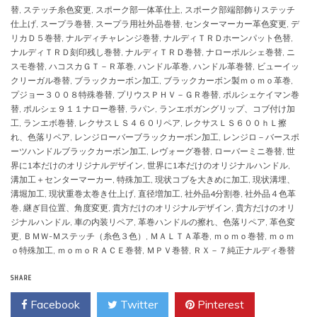
替
,
ステッチ糸色変更
,
スポーク部一体革仕上
,
スポーク部端部飾りステッチ
仕上げ
,
スープラ巻替
,
スープラ用社外品巻替
,
センターマーカー革色変更
,
デ
リカＤ５巻替
,
ナルディチャレンジ巻替
,
ナルディＴＲＤホーンパット色替
,
ナルディＴＲＤ刻印残し巻替
,
ナルディＴＲＤ巻替
,
ナローポルシェ巻替
,
ニ
スモ巻替
,
ハコスカＧＴ－Ｒ革巻
,
ハンドル革巻
,
ハンドル革巻替
,
ビューイッ
クリーガル巻替
,
ブラックカーボン加工
,
ブラックカーボン製ｍｏｍｏ革巻
,
プジョー３００８特殊巻替
,
プリウスＰＨＶ－ＧＲ巻替
,
ポルシェケイマン巻
替
,
ポルシェ９１１ナロー巻替
,
ラパン
,
ランエボガングリップ、コブ付け加
工
,
ランエボ巻替
,
レクサスＬＳ４６０リペア
,
レクサスＬＳ６００ｈＬ擦
れ、色落リペア
,
レンジローバーブラックカーボン加工
,
レンジロ－バースポ
ーツハンドルブラックカーボン加工
,
レヴォーグ巻替
,
ローバーミニ巻替
,
世
界に1本だけのオリジナルデザイン
,
世界に1本だけのオリジナルハンドル
,
溝加工＋センターマーカー
,
特殊加工
,
現状コブを大きめに加工
,
現状溝埋、
溝堀加工
,
現状重巻太巻き仕上げ
,
直径増加工
,
社外品4分割巻
,
社外品４色革
巻
,
継ぎ目位置、角度変更
,
貴方だけのオリジナルデザイン
,
貴方だけのオリ
ジナルハンドル
,
車の内装リペア
,
革巻ハンドルの擦れ、色落リペア
,
革色変
更
,
ＢＭＷ-Ｍステッチ（糸色３色）
,
ＭＡＬＴＡ革巻
,
ｍｏｍｏ巻替
,
ｍｏｍ
ｏ特殊加工
,
ｍｏｍｏＲＡＣＥ巻替
,
ＭＰＶ巻替
,
ＲＸ－７純正ナルディ巻替
SHARE
Facebook
Twitter
Pinterest