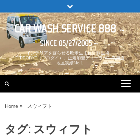
Skip
to
content
CAR WASH SERVICE 888
インテリアを蘇らせる欧米生まれの蘇生術。
「PRODYE（プロダイ）」正規加盟ディーラー 北海道
地区実績No１
Home
スウィフト
タグ:
スウィフト