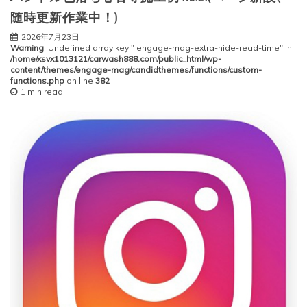
随時更新作業中！)
2026年7月23日
Warning
: Undefined array key " engage-mag-extra-hide-read-time" in
/home/xsvx1013121/carwash888.com/public_html/wp-
content/themes/engage-mag/candidthemes/functions/custom-
functions.php
on line
382
1 min read