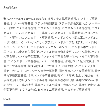
Read More
CAR WASH SERVICE 888
,
\33
,
オリジナル風革巻巻替
,
シフトノブ革巻
巻替
,
シボレー革巻巻替
,
ステッチ種別変更
,
ステッチ糸色変更
,
センターマー
カー設置
,
ニスモ革巻巻替
,
ハコスカＧＴ革巻
,
ハコスカＧＴ革巻巻替
,
ハコス
カＧＴ－Ｒ
,
ハコスカＧＴ－Ｒ革巻
,
ハコスカＧＴ－Ｒ革巻巻替
,
ハコスカＧ
Ｔ－Ｘ革巻
,
ハコスカＧＴ－Ｘ革巻巻替
,
ハンドルウッド調加工
,
ハンドルカ
ーボン加工
,
ハンドルガングリップ加工
,
ハンドルコブ付け加工
,
ハンドルシ
ルバーカーボン加工
,
ハンドルブラックカーボン加工
,
ハンドル本ウッド加
工
,
ハンドル継ぎ目位置変更
,
ハンドル継ぎ目角度変更
,
ハンドル革巻
,
ハンド
ル革巻替
,
ハンドル革色変更
,
ベレットＧＴ革巻巻替
,
ベレットＧＴＲ革巻巻
替
,
ライツスポーツ革巻巻替
,
レパード革巻巻替
,
価格は3千3百万円(税込)
,
内
装パーツ革巻巻替
,
取扱店はG430-ﾀｶｼﾏﾓｰﾀｰｽ
,
支給生地へのパンチング加工
,
旧セリカハンドルオリジナルカラー革巻替
,
旧セリカハンドル革巻巻替
,
旧セ
リカ革種変更巻替
,
旧車ハンドル革巻巻替
,
昭和４７年式
,
欲しい方は佐々木
店長迄
,
純正ウレタンハンドル革巻
,
純正風革巻巻替
,
走行距離30600km
,
車
の内装リペア
,
車内清掃
,
革巻ハンドルの擦れ、色落リペア
,
革種変更巻替
,
革
色変更巻替
,
１９７２年式
,
ＢＭＷミニ革巻巻替
,
ＶＷアップ革巻巻替
SHARE