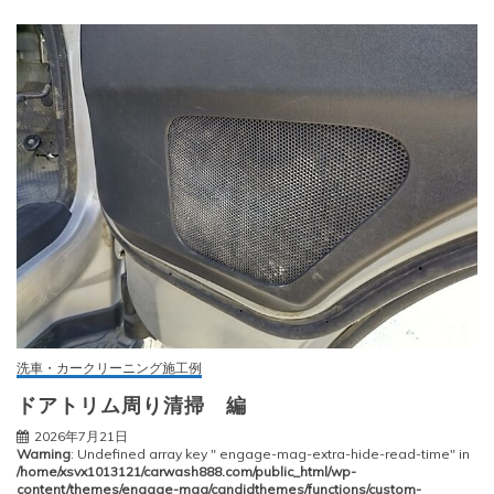
洗車・カークリーニング施工例
ドアトリム周り清掃 編
2026年7月21日
Warning
: Undefined array key " engage-mag-extra-hide-read-time" in
/home/xsvx1013121/carwash888.com/public_html/wp-
content/themes/engage-mag/candidthemes/functions/custom-