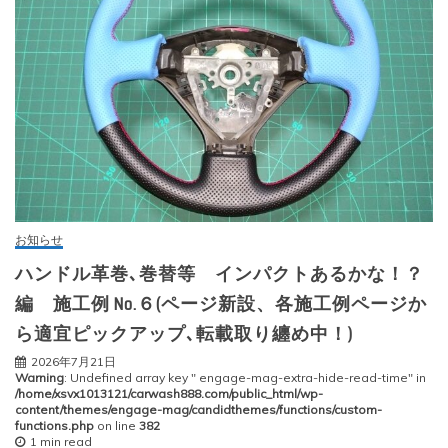
お知らせ
ハンドル革巻､巻替等 インパクトあるかな！？
編 施工例 No.６(ページ新設、各施工例ページか
ら適宜ピックアップ､転載取り纏め中！)
2026年7月21日
Warning
: Undefined array key " engage-mag-extra-hide-read-time" in
/home/xsvx1013121/carwash888.com/public_html/wp-
content/themes/engage-mag/candidthemes/functions/custom-
functions.php
on line
382
1 min read