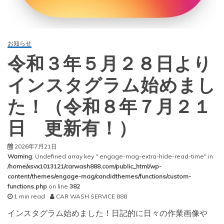
お知らせ
令和３年５月２８日より
インスタグラム始めまし
た！（令和８年７月２１
日 更新有！）
2026年7月21日
Warning
: Undefined array key " engage-mag-extra-hide-read-time" in
/home/xsvx1013121/carwash888.com/public_html/wp-
content/themes/engage-mag/candidthemes/functions/custom-
functions.php
on line
382
1 min read
CAR WASH SERVICE 888
インスタグラム始めました！日記的に日々の作業画像や