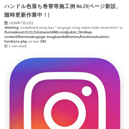
ハンドル色落ち巻替等施工例 No.21(ページ新設、
随時更新作業中！)
2026年7月23日
Warning
: Undefined array key " engage-mag-extra-hide-read-time" in
/home/xsvx1013121/carwash888.com/public_html/wp-
content/themes/engage-mag/candidthemes/functions/custom-
functions.php
on line
382
1 min read