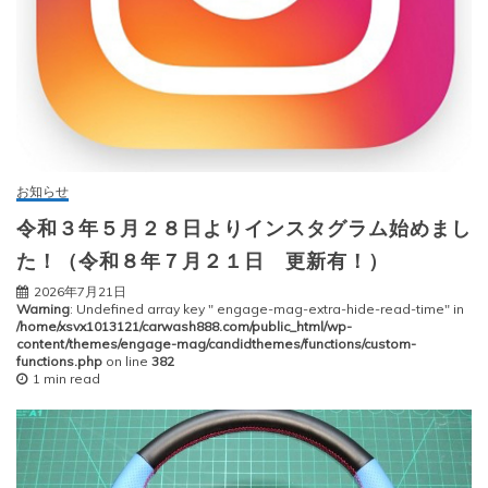
お知らせ
令和３年５月２８日よりインスタグラム始めまし
た！（令和８年７月２１日 更新有！）
2026年7月21日
Warning
: Undefined array key " engage-mag-extra-hide-read-time" in
/home/xsvx1013121/carwash888.com/public_html/wp-
content/themes/engage-mag/candidthemes/functions/custom-
functions.php
on line
382
1 min read