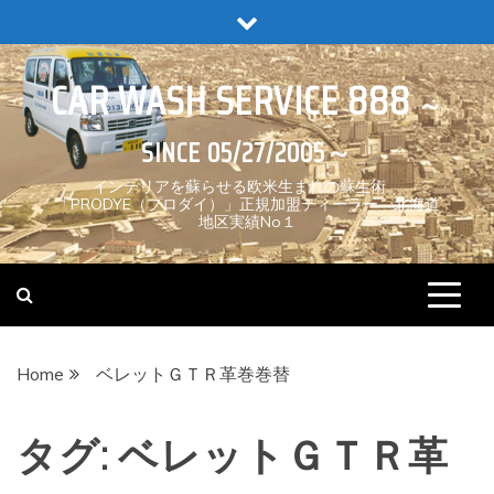
Skip
to
content
CAR WASH SERVICE 888
インテリアを蘇らせる欧米生まれの蘇生術。
「PRODYE（プロダイ）」正規加盟ディーラー 北海道
地区実績No１
Home
ベレットＧＴＲ革巻巻替
タグ:
ベレットＧＴＲ革