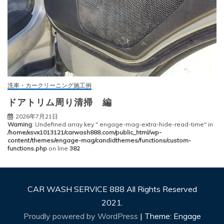
洗車・カークリーニング施工例
ドアトリム周り清掃 編
2026年7月21日
Warning
: Undefined array key " engage-mag-extra-hide-read-time" in
/home/xsvx1013121/carwash888.com/public_html/wp-
content/themes/engage-mag/candidthemes/functions/custom-
functions.php
on line
382
CAR WASH SERVICE 888 All Rights Reserved
2021.
Proudly powered by WordPress
|
Theme: Engage