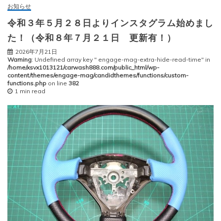
お知らせ
令和３年５月２８日よりインスタグラム始めまし
た！（令和８年７月２１日 更新有！）
2026年7月21日
Warning
: Undefined array key " engage-mag-extra-hide-read-time" in
/home/xsvx1013121/carwash888.com/public_html/wp-
content/themes/engage-mag/candidthemes/functions/custom-
functions.php
on line
382
1 min read