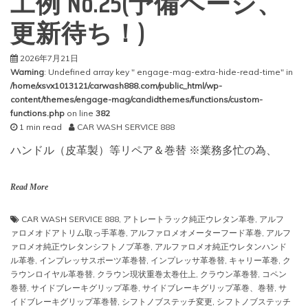
工例 No.25(予備ページ、
更新待ち！)
2026年7月21日
Warning
: Undefined array key " engage-mag-extra-hide-read-time" in
/home/xsvx1013121/carwash888.com/public_html/wp-
content/themes/engage-mag/candidthemes/functions/custom-
functions.php
on line
382
1 min read
CAR WASH SERVICE 888
ハンドル（皮革製）等リペア＆巻替 ※業務多忙の為、
Read More
CAR WASH SERVICE 888
,
アトレートラック純正ウレタン革巻
,
アルフ
ァロメオドアトリム取っ手革巻
,
アルファロメオメーターフード革巻
,
アルフ
ァロメオ純正ウレタンシフトノブ革巻
,
アルファロメオ純正ウレタンハンド
ル革巻
,
インプレッサスポーツ革巻替
,
インプレッサ革巻替
,
キャリー革巻
,
ク
ラウンロイヤル革巻替
,
クラウン現状重巻太巻仕上
,
クラウン革巻替
,
コペン
巻替
,
サイドブレーキグリップ革巻
,
サイドブレーキグリップ革巻、巻替
,
サ
イドブレーキグリップ革巻替
,
シフトノブステッチ変更
,
シフトノブステッチ