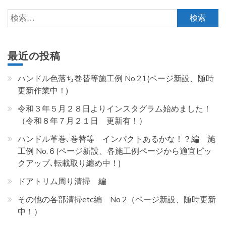
検
索:
最近の投稿
ハンドル色落ち巻替等施工例 No.21(ページ新設、随時
更新作業中！)
令和３年５月２８日よりインスタグラム始めました！
（令和８年７月２１日 更新有！）
ハンドル革巻､巻替等 インパクトあるかな！？編 施
工例 No.６(ページ新設、各施工例ページから適宜ピッ
クアップ､転載取り纏め中！)
ドアトリム周り清掃 編
その他の各部清掃etc編 No.2（ページ新設、随時更新
中！）