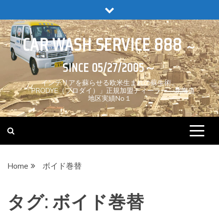
Skip
to
content
CAR WASH SERVICE 888
インテリアを蘇らせる欧米生まれの蘇生術。
「PRODYE（プロダイ）」正規加盟ディーラー 北海道
地区実績No１
Home
ボイド巻替
タグ:
ボイド巻替