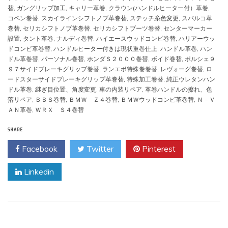
替
,
ガングリップ加工
,
キャリー革巻
,
クラウン(ハンドルヒーター付）革巻
,
コペン巻替
,
スカイラインシフトノブ革巻替
,
ステッチ糸色変更
,
スパルコ革
巻替
,
セリカシフトノブ革巻替
,
セリカシフトブーツ巻替
,
センターマーカー
設置
,
タント革巻
,
ナルディ巻替
,
ハイエースウッドコンビ巻替
,
ハリアーウッ
ドコンビ革巻替
,
ハンドルヒーター付きは現状重巻仕上
,
ハンドル革巻
,
ハン
ドル革巻替
,
パーソナル巻替
,
ホンダＳ２０００巻替
,
ボイド巻替
,
ポルシェ９
９７サイドブレーキグリップ巻替
,
ランエボ特殊巻巻替
,
レヴォーグ巻替
,
ロ
ードスターサイドブレーキグリップ革巻替
,
特殊加工巻替
,
純正ウレタンハン
ドル革巻
,
継ぎ目位置、角度変更
,
車の内装リペア
,
革巻ハンドルの擦れ、色
落リペア
,
ＢＢＳ巻替
,
ＢＭＷ Ｚ４巻替
,
ＢＭＷウッドコンビ革巻替
,
Ｎ－Ｖ
ＡＮ革巻
,
ＷＲＸ Ｓ４巻替
SHARE
Facebook
Twitter
Pinterest
Linkedin