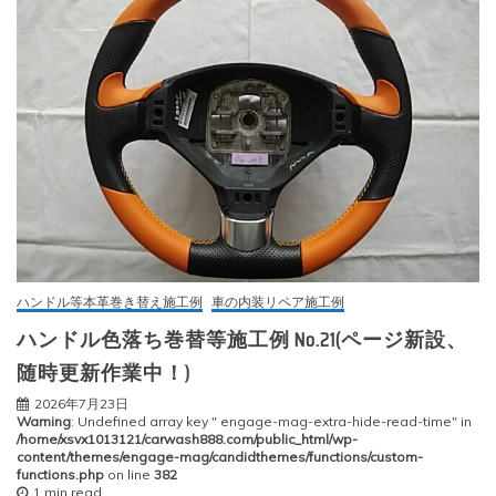
ハンドル等本革巻き替え施工例
車の内装リペア施工例
ハンドル色落ち巻替等施工例 No.21(ページ新設、
随時更新作業中！)
2026年7月23日
Warning
: Undefined array key " engage-mag-extra-hide-read-time" in
/home/xsvx1013121/carwash888.com/public_html/wp-
content/themes/engage-mag/candidthemes/functions/custom-
functions.php
on line
382
1 min read