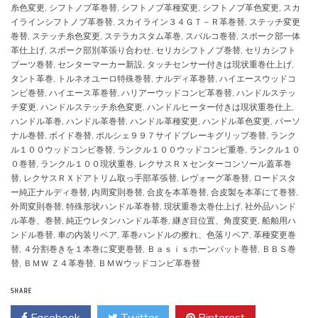
糸色変更
,
シフトノブ革巻替
,
シフトノブ革種変更
,
シフトノブ革色変更
,
スカ
イラインシフトノブ革巻替
,
スカイライン３４ＧＴ－Ｒ革巻替
,
ステッチ変更
巻替
,
ステッチ糸色変更
,
ステラカスタム革巻
,
スパルコ巻替
,
スポーク部一体
革仕上げ
,
スポーク部別革張り合わせ
,
セリカシフトノブ巻替
,
セリカシフト
ブーツ巻替
,
センターマーカー新設
,
タッチセンサー付きは現状重巻仕上げ
,
タント革巻
,
トルネオユーロ特殊巻替
,
ナルディ革巻替
,
ハイエースウッドコ
ンビ巻替
,
ハイエース革巻替
,
ハリアーウッドコンビ革巻替
,
ハンドルステッ
チ変更
,
ハンドルステッチ糸色変更
,
ハンドルヒーター付きは現状重巻仕上
,
ハンドル革巻
,
ハンドル革巻替
,
ハンドル革種変更
,
ハンドル革色変更
,
パーソ
ナル巻替
,
ボイド巻替
,
ポルシェ９９７サイドブレーキグリップ巻替
,
ランク
ル１００ウッドコンビ巻替
,
ランクル１００ウッドコンビ重巻
,
ランクル１０
０巻替
,
ランクル１００現状重巻
,
レクサスＲＸセンターコンソール蓋革巻
替
,
レクサスＲＸドアトリム取っ手部革張替
,
レヴォーグ革巻替
,
ロードスタ
ー純正ナルディ巻替
,
内周変則巻替
,
合皮を本革巻替
,
合皮製を本革にて巻替
,
外周変則巻替
,
特殊形状ハンドル革巻替
,
現状重巻太巻仕上げ
,
社外品ハンド
ル革巻、巻替
,
純正ウレタンハンドル革巻
,
継ぎ目位置、角度変更
,
船舶用ハ
ンドル巻替
,
車の内装リペア
,
革巻ハンドルの擦れ、色落リペア
,
革種変更巻
替
,
４分割巻きを１本巻に変更巻替
,
Ｂａｓｉｓホーンパット巻替
,
ＢＢＳ巻
替
,
ＢＭＷ Ｚ４革巻替
,
ＢＭＷウッドコンビ革巻替
SHARE
Facebook
Twitter
Pinterest