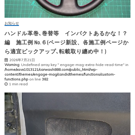
お知らせ
ハンドル革巻､巻替等 インパクトあるかな！？
編 施工例 No.６(ページ新設、各施工例ページか
ら適宜ピックアップ､転載取り纏め中！)
2026年7月21日
Warning
: Undefined array key " engage-mag-extra-hide-read-time" in
/home/xsvx1013121/carwash888.com/public_html/wp-
content/themes/engage-mag/candidthemes/functions/custom-
functions.php
on line
382
1 min read