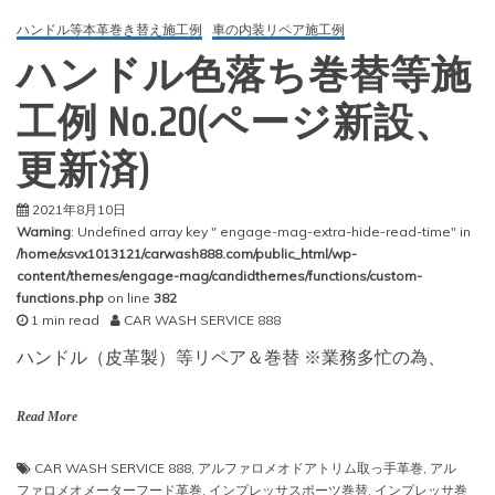
ハンドル等本革巻き替え施工例
車の内装リペア施工例
ハンドル色落ち巻替等施
工例 No.20(ページ新設、
更新済)
2021年8月10日
Warning
: Undefined array key " engage-mag-extra-hide-read-time" in
/home/xsvx1013121/carwash888.com/public_html/wp-
content/themes/engage-mag/candidthemes/functions/custom-
functions.php
on line
382
1 min read
CAR WASH SERVICE 888
ハンドル（皮革製）等リペア＆巻替 ※業務多忙の為、
Read More
CAR WASH SERVICE 888
,
アルファロメオドアトリム取っ手革巻
,
アル
ファロメオメーターフード革巻
,
インプレッサスポーツ巻替
,
インプレッサ巻