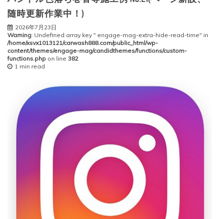
随時更新作業中！)
2026年7月23日
Warning
: Undefined array key " engage-mag-extra-hide-read-time" in
/home/xsvx1013121/carwash888.com/public_html/wp-
content/themes/engage-mag/candidthemes/functions/custom-
functions.php
on line
382
1 min read