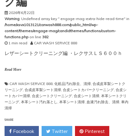
グ編
2026年6月22日
Warning
: Undefined array key " engage-mag-extra-hide-read-time" in
/home/xsvx1013121/carwash888.com/public_html/wp-
content/themes/engage-mag/candidthemes/functions/custom-
functions.php
on line
382
1 min read
CAR WASH SERVICE 888
レザーシートクリーニング編 ・レクサスＬＳ６００ｈ
Read More
CAR WASH SERVICE 888
,
化粧品汚れ除去、清掃
,
合成皮革製シートク
リーニング
,
合成皮革製シート清掃
,
合皮シートカバークリーニング
,
合皮シ
ートカバー清掃
,
合皮シートクリーニング
,
合皮シート清掃
,
本革シートクリ
ーニング
,
本革シート汚れ落とし
,
本革シート清掃
,
血液汚れ除去、清掃
,
車内
清掃
SHARE
Facebook
Twitter
Pinterest