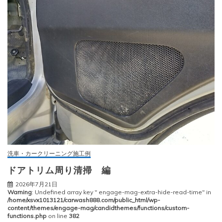
洗車・カークリーニング施工例
ドアトリム周り清掃 編
2026年7月21日
Warning
: Undefined array key " engage-mag-extra-hide-read-time" in
/home/xsvx1013121/carwash888.com/public_html/wp-
content/themes/engage-mag/candidthemes/functions/custom-
functions.php
on line
382