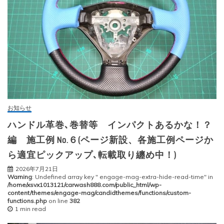
お知らせ
ハンドル革巻､巻替等 インパクトあるかな！？
編 施工例 No.６(ページ新設、各施工例ページか
ら適宜ピックアップ､転載取り纏め中！)
2026年7月21日
Warning
: Undefined array key " engage-mag-extra-hide-read-time" in
/home/xsvx1013121/carwash888.com/public_html/wp-
content/themes/engage-mag/candidthemes/functions/custom-
functions.php
on line
382
1 min read