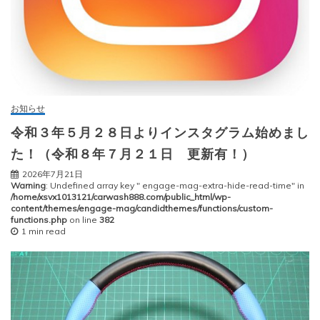
お知らせ
令和３年５月２８日よりインスタグラム始めまし
た！（令和８年７月２１日 更新有！）
2026年7月21日
Warning
: Undefined array key " engage-mag-extra-hide-read-time" in
/home/xsvx1013121/carwash888.com/public_html/wp-
content/themes/engage-mag/candidthemes/functions/custom-
functions.php
on line
382
1 min read