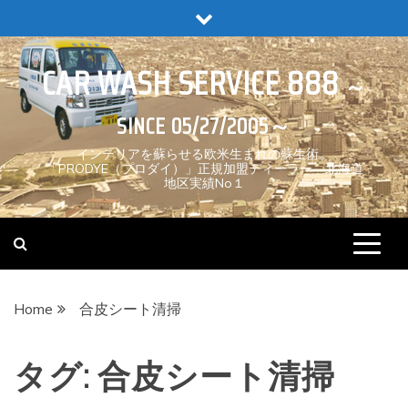
Skip
to
content
CAR WASH SERVICE 888
インテリアを蘇らせる欧米生まれの蘇生術。
「PRODYE（プロダイ）」正規加盟ディーラー 北海道
地区実績No１
Home
合皮シート清掃
タグ:
合皮シート清掃