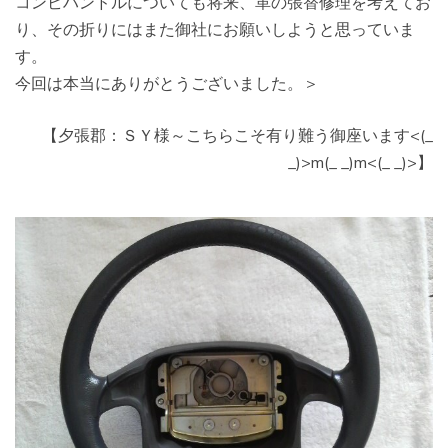
コンビハンドルについても将来、革の張替修理を考えてお
り、その折りにはまた御社にお願いしようと思っていま
す。
今回は本当にありがとうございました。＞
【夕張郡：ＳＹ様～こちらこそ有り難う御座います<(_
_)>m(_ _)m<(_ _)>】