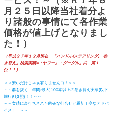
ービス！～（※Ｒ７年８
月２５日以降当社着分よ
り諸般の事情にて各作業
価格が値上げとなりまし
た！）
（平成２７年１２月現在 「ハンドル(ステアリング) 巻
き替え」検索実績=「ヤフー」「グーグル」共 第１
位！！）
＜＜安いだけじゃぁ有りませんヨ！＞＞
～～群を抜く！年間(最大)100本以上の巻き替え実績(以下
施行例参照)！！～～
～～実績に裏打ちされた的確な打合せと親切丁寧なアドバ
イス！！～～