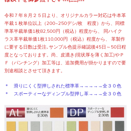
令和７年８月２５日より、オリジナルカラー対応は牛本革
半裁１枚単位以上（200~250デシ/枚 程度）から、同標
準革半裁単価1枚82,500円（税込）程度から、 同ハイク
ラス革半裁単価1枚110,000円（税込）程度から、 革製作
に要する日数は受注､サンプル色提示確認後45日～50日程
度となっております。尚、皮漉き(現状厚を薄く加工)やＰ
Ｆ（パンチング）加工等は、追加費用が掛かりますので要
別途相談とさせて頂きます。
＊ 滑りにくく型押しされた標準革→→→→→全３０色
＊ スポーティーなディンプル型押し革→→→全３０色