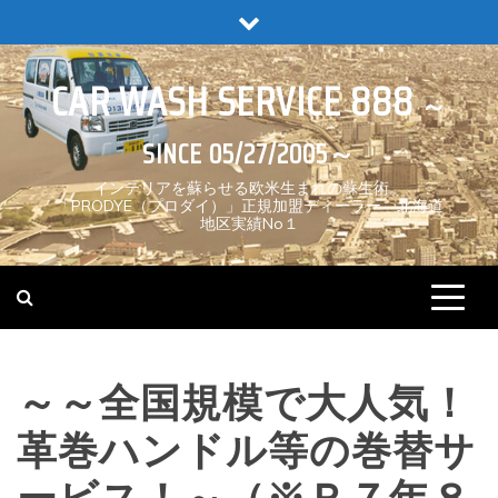
Skip
to
content
CAR WASH SERVICE 888
インテリアを蘇らせる欧米生まれの蘇生術。
「PRODYE（プロダイ）」正規加盟ディーラー 北海道
地区実績No１
～～全国規模で大人気！
革巻ハンドル等の巻替サ