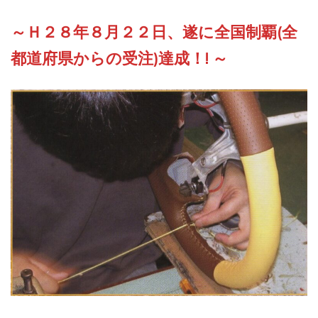
～Ｈ２８年８月２２日、遂に全国制覇(全
都道府県からの受注)達成！! ～