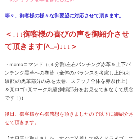
等々、御客様の様々な御要望に対応させて頂きます。
＜↓↓↓御客様の喜びの声を御紹介させ
て頂きます(^_-)↓↓↓＞
・momoコマンド（(４分割)左右パンチング赤革＆上下パ
ンチング黒革への巻替（全体のバランスを考慮し上部(刺
繍部)の黒革部分のみを太巻、ステッチ全体を赤糸仕上）
＆某ロゴ+某マーク刺繍(刺繍部分をお見せできなくて残念
です！)）
後日、御客様から御感想を頂きましたので以下に御紹介さ
せて頂きます。
【本日受け取りました。すぐに装着して軽くドライブして