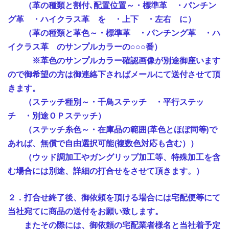
（革の種類と割付､配置位置～・標準革 ・パンチン
グ革 ・ハイクラス革 を ・上下 ・左右 に）
（革の種類と革色～・標準革 ・パンチング革 ・ハ
イクラス革 のサンプルカラーの○○○番）
※革色のサンプルカラー確認画像が別途御座います
ので御希望の方は御連絡下さればメールにて送付させて頂
きます。
（ステッチ種別～・千鳥ステッチ ・平行ステッ
チ ・別途ＯＰステッチ）
（ステッチ糸色～・在庫品の範囲(革色とほぼ同等)で
あれば、無償で自由選択可能(複数色対応も含む））
（ウッド調加工やガングリップ加工等、特殊加工を含
む場合には別途、詳細の打合せをさせて頂きます。）
２．打合せ終了後、御依頼を頂ける場合には宅配便等にて
当社宛てに商品の送付をお願い致します。
またその際には、御依頼の宅配業者様名と当社着予定